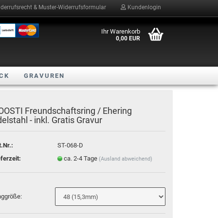
derrufsrecht & Muster-Widerrufsformular
Kundenlogin
Ihr Warenkorb
0,00 EUR
UCK
GRAVUREN
OOSTI Freundschaftsring / Ehering
elstahl - inkl. Gratis Gravur
Konto erstellen
t.Nr.:
ST-068-D
Passwort vergessen?
eferzeit:
ca. 2-4 Tage
(Ausland abweichend)
nggröße: