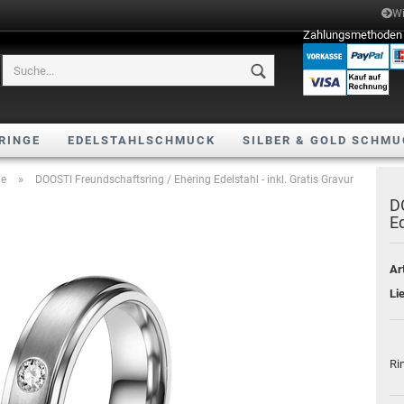
Wi
Zahlungsmethoden
RINGE
EDELSTAHLSCHMUCK
SILBER & GOLD SCHM
»
ge
DOOSTI Freundschaftsring / Ehering Edelstahl - inkl. Gratis Gravur
D
Ed
Ar
Li
Ri