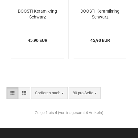
DOOSTI Keramikring
DOOSTI Keramikring
Schwarz
Schwarz
45,90 EUR
45,90 EUR
Sortieren nach
80 pro Seite
Zeige
1
bis
4
(von insgesamt
4
Artikeln)